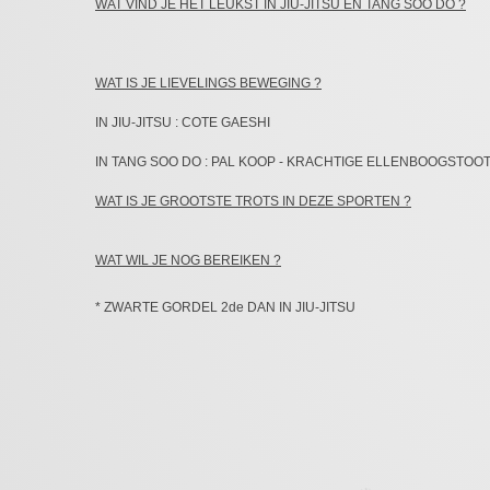
​WAT VIND JE HET LEUKST IN JIU-JITSU EN TANG SOO DO ?
WAT IS JE LIEVELINGS BEWEGING ?
IN JIU-JITSU : COTE GAESHI
IN TANG SOO DO : PAL KOOP - KRACHTIGE ELLENBOOGSTOO
​WAT IS JE GROOTSTE TROTS IN DEZE SPORTEN ?
WAT WIL JE NOG BEREIKEN ?
* ZWARTE GORDEL 2de DAN IN JIU-JITSU